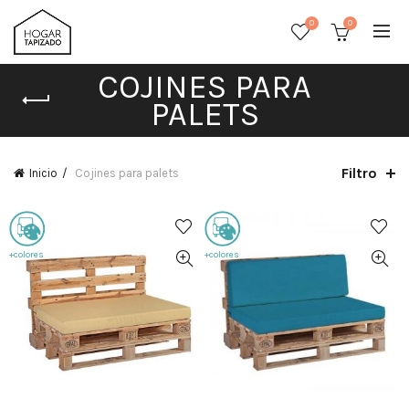
0
0
COJINES PARA
PALETS
Filtro
Inicio
Cojines para palets
+colores
+colores